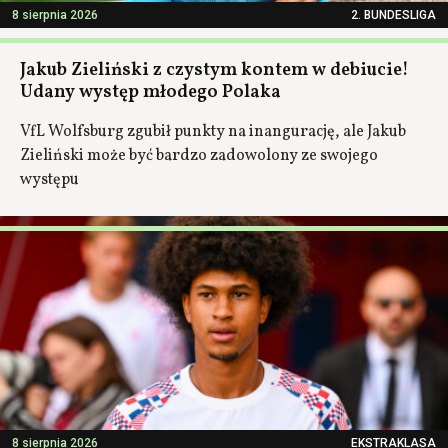
8 sierpnia 2026
2. BUNDESLIGA
Jakub Zieliński z czystym kontem w debiucie!
Udany występ młodego Polaka
VfL Wolfsburg zgubił punkty na inangurację, ale Jakub
Zieliński może być bardzo zadowolony ze swojego
występu
8 sierpnia 2026
EKSTRAKLASA