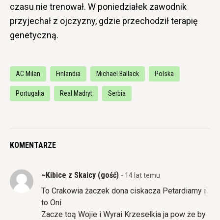
czasu nie trenował. W poniedziałek zawodnik
przyjechał z ojczyzny, gdzie przechodził terapię
genetyczną.
AC Milan
Finlandia
Michael Ballack
Polska
Portugalia
Real Madryt
Serbia
KOMENTARZE
~Kibice z Skaicy (gość)
- 14 lat temu
To Crakowia żaczek dona ciskacza Petardiamy i
to Oni
Zacze toą Wojie i Wyrai Krzesełkia ja pow że by