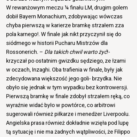
W rewanżowym meczu ¼ finału LM, drugim golem
dobił Bayern Monachium, zdobywając wówczas
chyba pierwszą w karierze bramkę strzałem zza
pola karnego!. W finale jak nikt przyczynił się do
siódmego w historii Pucharu Mistrzów dla
Rossonerich. –
Dla takich chwil warto żyć
!-
krzyczał po ostatnim gwizdku sędziego, ze łzami
w oczach, Inzaghi. Oba trafienia w finale, były jak
zdecydowana większość jego goli- brzydka. Nie
obyło się jednak w tym wypadku bez kontrowersji.
Pierwszą bramkę w finale zdobył strzałem ręką, co
wyraźnie widać było w powtórce, co arbitrowi
sugerowali również piłkarze i menedżer Liverpoolu.
Angielska prasa również dokładnie wzięła pod lupę
tą sytuację i nie ma żadnych wątpliwości, że Filippo