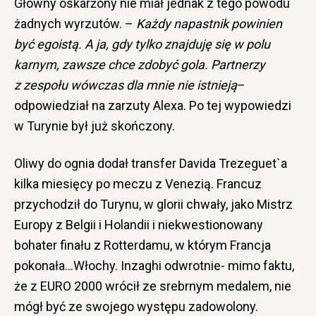
Główny oskarżony nie miał jednak z tego powodu
żadnych wyrzutów. –
Każdy napastnik powinien
być egoistą. A ja, gdy tylko znajduję się w polu
karnym, zawsze chce zdobyć gola. Partnerzy
z zespołu wówczas dla mnie nie istnieją
–
odpowiedział na zarzuty Alexa. Po tej wypowiedzi
w Turynie był już skończony.
Oliwy do ognia dodał transfer Davida Trezeguet`a
kilka miesięcy po meczu z Venezią. Francuz
przychodził do Turynu, w glorii chwały, jako Mistrz
Europy z Belgii i Holandii i niekwestionowany
bohater finału z Rotterdamu, w którym Francja
pokonała…Włochy. Inzaghi odwrotnie- mimo faktu,
że z EURO 2000 wrócił ze srebrnym medalem, nie
mógł być ze swojego występu zadowolony.