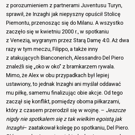
z porozumieniem z partnerami Juventusu Turyn,
sprawił, że Inzaghi jak niepyszny opuścił Stolicę
Piemontu, przenosząc się do Milanu. A wszystko
zaczęło się w kwietniu 2000 r., w spotkaniu
z Venezią, wygranym przez Starą Damę 4:0. Aż dwa
razy w tym meczu, Filippo, a także inny
z atakujących Bianconerich, Alessandro Del Piero
znaleźli się „oko w oko” z bramkarzem rywala.
Mimo, że Alex w obu przypadkach był lepiej
ustawiony, to jednak Inzaghi ani myślał oddawać
mu piłkę, samemu finalizując obie akcje. Od tego
zaczął się konflikt, pomiędzy oboma piłkarzami,
który z czasem przerodził się w wojnę. –
Jeszcze
nigdy nie spotkałem się z tak wielkim egoistą jak
Inzaghi
– zaatakował kolegę po spotkaniu, Del Piero.