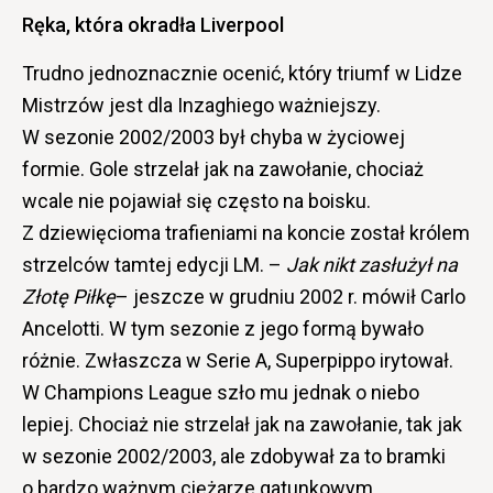
Ręka, która okradła Liverpool
Trudno jednoznacznie ocenić, który triumf w Lidze
Mistrzów jest dla Inzaghiego ważniejszy.
W sezonie 2002/2003 był chyba w życiowej
formie. Gole strzelał jak na zawołanie, chociaż
wcale nie pojawiał się często na boisku.
Z dziewięcioma trafieniami na koncie został królem
strzelców tamtej edycji LM. –
Jak nikt zasłużył na
Złotę Piłkę
– jeszcze w grudniu 2002 r. mówił Carlo
Ancelotti. W tym sezonie z jego formą bywało
różnie. Zwłaszcza w Serie A, Superpippo irytował.
W Champions League szło mu jednak o niebo
lepiej. Chociaż nie strzelał jak na zawołanie, tak jak
w sezonie 2002/2003, ale zdobywał za to bramki
o bardzo ważnym ciężarze gatunkowym.