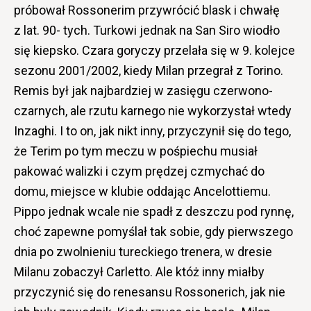
próbował Rossonerim przywrócić blask i chwałę
z lat. 90- tych. Turkowi jednak na San Siro wiodło
się kiepsko. Czara goryczy przelała się w 9. kolejce
sezonu 2001/2002, kiedy Milan przegrał z Torino.
Remis był jak najbardziej w zasięgu czerwono-
czarnych, ale rzutu karnego nie wykorzystał wtedy
Inzaghi. I to on, jak nikt inny, przyczynił się do tego,
że Terim po tym meczu w pośpiechu musiał
pakować walizki i czym prędzej czmychać do
domu, miejsce w klubie oddając Ancelottiemu.
Pippo jednak wcale nie spadł z deszczu pod rynnę,
choć zapewne pomyślał tak sobie, gdy pierwszego
dnia po zwolnieniu tureckiego trenera, w dresie
Milanu zobaczył Carletto. Ale któż inny miałby
przyczynić się do renesansu Rossonerich, jak nie