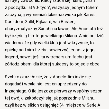
ich były zawodnik. Kiedy rzuca się hasło „Milan
z początku lat 90- tych”, wszyscy jednym tchem
zaczynają wymieniać takie nazwiska jak Baresi,
Donadoni, Gullit, Rijkaard, van Basten,
charyzmatyczny Sacchi na ławce. Ale Ancelotti też
był częścią tamtego wielkiego Milanu. A nie od dziś
wiadomo, że gdy wielki klub jest w kryzysie, to
opiekę nad nim trzeba powierzyć jednej z jego
legend, nawet jeśli ta w trenerskim fachu jest
żółtodziobem, dla której sukcesy to pojęcie obce.
Szybko okazało się, że z Ancelottim idzie się
dogadać i wcale nie jest on uprzedzony do
Inzaghiego. O ile jeszcze pierwszy wspólny sezon
tej dwójki zakończył się jak poprzednie Milanu,
czyli bez wielkich osiągnięć (4. miejsce w Serie A