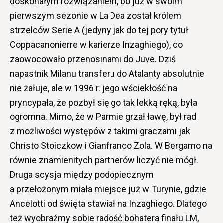
doskonałym rozwiązaniem, bo już w swoim
pierwszym sezonie w La Dea został królem
strzelców Serie A (jedyny jak do tej pory tytuł
Coppacanonierre w karierze Inzaghiego), co
zaowocowało przenosinami do Juve. Dziś
napastnik Milanu transferu do Atalanty absolutnie
nie żałuje, ale w 1996 r. jego wściekłość na
pryncypała, że pozbył się go tak lekką ręką, była
ogromna. Mimo, że w Parmie grzał ławę, był rad
z możliwości występów z takimi graczami jak
Christo Stoiczkow i Gianfranco Zola. W Bergamo na
równie znamienitych partnerów liczyć nie mógł.
Druga scysja między podopiecznym
a przełożonym miała miejsce już w Turynie, gdzie
Ancelotti od święta stawiał na Inzaghiego. Dlatego
też wyobraźmy sobie radość bohatera finału LM,