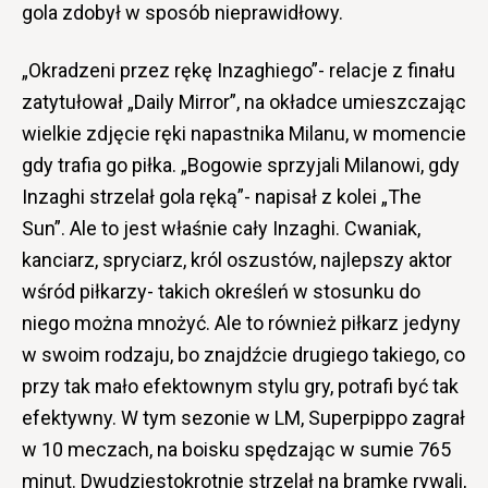
gola zdobył w sposób nieprawidłowy.
„Okradzeni przez rękę Inzaghiego”- relacje z finału
zatytułował „Daily Mirror”, na okładce umieszczając
wielkie zdjęcie ręki napastnika Milanu, w momencie
gdy trafia go piłka. „Bogowie sprzyjali Milanowi, gdy
Inzaghi strzelał gola ręką”- napisał z kolei „The
Sun”. Ale to jest właśnie cały Inzaghi. Cwaniak,
kanciarz, spryciarz, król oszustów, najlepszy aktor
wśród piłkarzy- takich określeń w stosunku do
niego można mnożyć. Ale to również piłkarz jedyny
w swoim rodzaju, bo znajdźcie drugiego takiego, co
przy tak mało efektownym stylu gry, potrafi być tak
efektywny. W tym sezonie w LM, Superpippo zagrał
w 10 meczach, na boisku spędzając w sumie 765
minut. Dwudziestokrotnie strzelał na bramkę rywali,