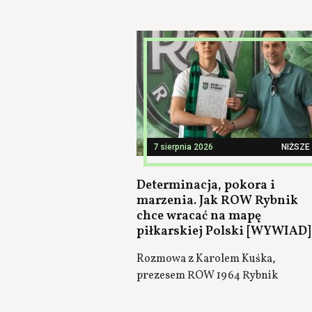
7 sierpnia 2026
NIŻSZE 
Determinacja, pokora i
marzenia. Jak ROW Rybnik
chce wracać na mapę
piłkarskiej Polski [WYWIAD]
Rozmowa z Karolem Kuśka,
prezesem ROW 1964 Rybnik