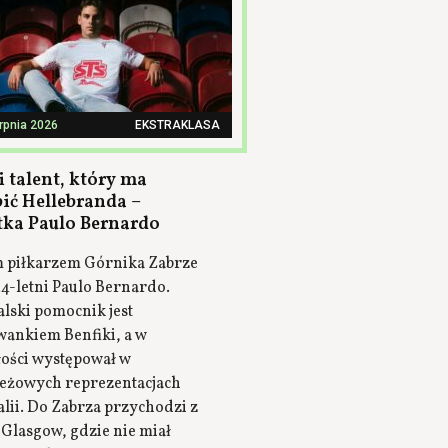
erpnia 2026
EKSTRAKLASA
 talent, który ma
pić Hellebranda –
tka Paulo Bernardo
piłkarzem Górnika Zabrze
24-letni Paulo Bernardo.
lski pomocnik jest
ankiem Benfiki, a w
łości występował w
eżowych reprezentacjach
lii. Do Zabrza przychodzi z
 Glasgow, gdzie nie miał