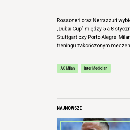
Rossoneri oraz Nerrazzuri wybi
„Dubai Cup” między 5 a 8 styczn
Stuttgart czy Porto Alegre. Mil
treningu zakończonym meczem 
AC Milan
Inter Mediolan
NAJNOWSZE