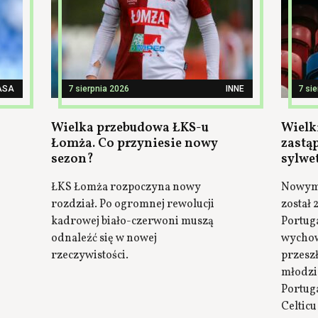
ASA
7 sierpnia 2026
INNE
7 si
Wielka przebudowa ŁKS-u
Wielki
Łomża. Co przyniesie nowy
zastą
sezon?
sylwe
ŁKS Łomża rozpoczyna nowy
Nowym 
rozdział. Po ogromnej rewolucji
został 
kadrowej biało-czerwoni muszą
Portuga
odnaleźć się w nowej
wychow
rzeczywistości.
przesz
młodzi
Portuga
Celticu