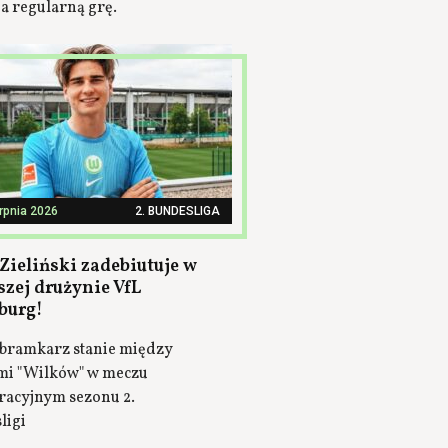
a regularną grę.
erpnia 2026
2. BUNDESLIGA
Zieliński zadebiutuje w
szej drużynie VfL
burg!
bramkarz stanie między
mi "Wilków" w meczu
racyjnym sezonu 2.
ligi