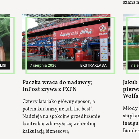
szans n
LIGI
7 sierpnia 2026
EKSTRAKLASA
7 si
Paczka wraca do nadawcy;
Jakub 
InPost zrywa z PZPN
pierw
Wolfs
Cztery lata jako główny sposor, a
Młody 
potem kurtuazyjne „all the best”.
słupka
Nadzieja na spokojne przedłużenie
inaugu
kontraktu zderzyła się z chłodną
Bundes
kalkulacją biznesową