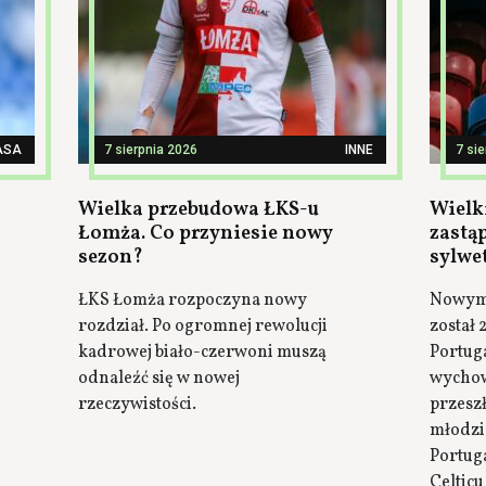
ASA
7 sierpnia 2026
INNE
7 si
Wielka przebudowa ŁKS-u
Wielki
Łomża. Co przyniesie nowy
zastą
sezon?
sylwe
ŁKS Łomża rozpoczyna nowy
Nowym 
rozdział. Po ogromnej rewolucji
został 
kadrowej biało-czerwoni muszą
Portuga
odnaleźć się w nowej
wychow
rzeczywistości.
przesz
młodzi
Portuga
Celticu