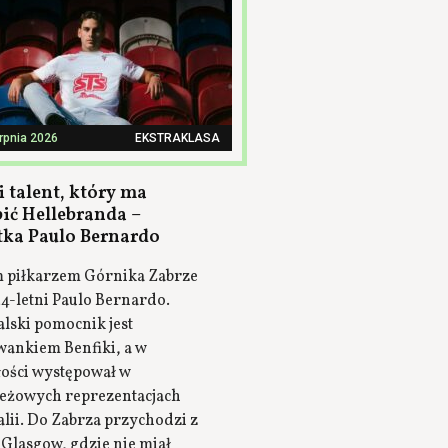
erpnia 2026
EKSTRAKLASA
 talent, który ma
pić Hellebranda –
tka Paulo Bernardo
piłkarzem Górnika Zabrze
24-letni Paulo Bernardo.
lski pomocnik jest
ankiem Benfiki, a w
łości występował w
eżowych reprezentacjach
lii. Do Zabrza przychodzi z
 Glasgow, gdzie nie miał