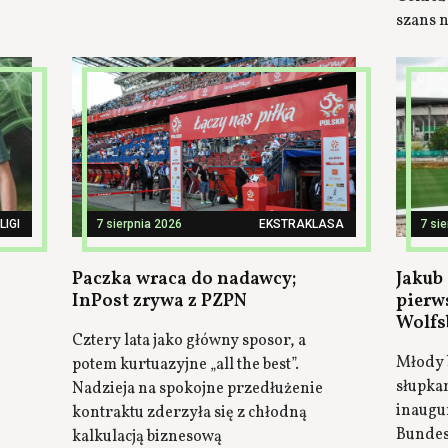
szans n
LIGI
7 sierpnia 2026
EKSTRAKLASA
7 si
Paczka wraca do nadawcy;
Jakub 
InPost zrywa z PZPN
pierw
Wolfs
Cztery lata jako główny sposor, a
Młody 
potem kurtuazyjne „all the best”.
słupka
Nadzieja na spokojne przedłużenie
inaugu
kontraktu zderzyła się z chłodną
Bundes
kalkulacją biznesową