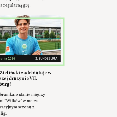
a regularną grę.
erpnia 2026
2. BUNDESLIGA
Zieliński zadebiutuje w
szej drużynie VfL
burg!
bramkarz stanie między
mi "Wilków" w meczu
racyjnym sezonu 2.
ligi