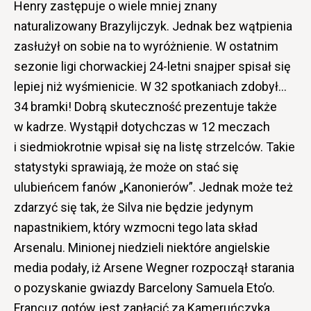
Henry zastępuje o wiele mniej znany
naturalizowany Brazylijczyk. Jednak bez wątpienia
zasłużył on sobie na to wyróżnienie. W ostatnim
sezonie ligi chorwackiej 24-letni snajper spisał się
lepiej niż wyśmienicie. W 32 spotkaniach zdobył…
34 bramki! Dobrą skuteczność prezentuje także
w kadrze. Wystąpił dotychczas w 12 meczach
i siedmiokrotnie wpisał się na listę strzelców. Takie
statystyki sprawiają, że może on stać się
ulubieńcem fanów „Kanonierów”. Jednak może też
zdarzyć się tak, że Silva nie będzie jedynym
napastnikiem, który wzmocni tego lata skład
Arsenalu. Minionej niedzieli niektóre angielskie
media podały, iż Arsene Wegner rozpoczął starania
o pozyskanie gwiazdy Barcelony Samuela Eto’o.
Francuz gotów jest zapłacić za Kameruńczyka