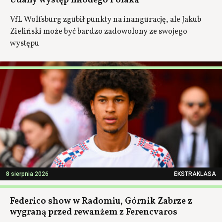
Udany występ młodego Polaka
VfL Wolfsburg zgubił punkty na inangurację, ale Jakub
Zieliński może być bardzo zadowolony ze swojego
występu
8 sierpnia 2026
EKSTRAKLASA
Federico show w Radomiu, Górnik Zabrze z
wygraną przed rewanżem z Ferencvaros