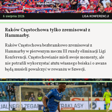
6 sierpnia 2026
LIGA KONFERENCJI
Raków Częstochowa tylko zremisował z
Hammarby.
Raków Częstochowa bezbramkowo zremisował z
Hammarby w pierwszym meczu III rundy eliminacji Ligi
Konferencji. Częstochowianie mieli swoje momenty, ale
nie potrafili wykorzystać atutu własnego boiska i o awans
będą musieli powalczyć w rewanżu w Szwecji.