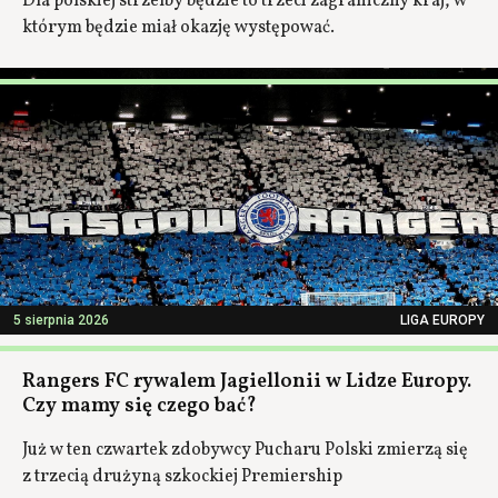
Dla polskiej strzelby będzie to trzeci zagraniczny kraj, w
którym będzie miał okazję występować.
5 sierpnia 2026
LIGA EUROPY
Rangers FC rywalem Jagiellonii w Lidze Europy.
Czy mamy się czego bać?
Już w ten czwartek zdobywcy Pucharu Polski zmierzą się
z trzecią drużyną szkockiej Premiership