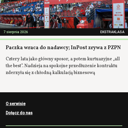
7 sierpnia 2026
EKSTRAKLASA
Paczka wraca do nadawcy; InPost zrywa z PZPN
Cztery lata jako główny sposor, a potem kurtuazyjne „all
the best”. Nadzieja na spokojne przedłużenie kontraktu
zderzyła się z chłodną kalkulacją biznesową
O serwisie
Dołącz do nas