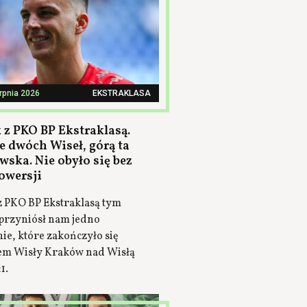
erpnia 2026
EKSTRAKLASA
 z PKO BP Ekstraklasą.
e dwóch Wiseł, górą ta
wska. Nie obyło się bez
owersji
z PKO BP Ekstraklasą tym
przyniósł nam jedno
ie, które zakończyło się
em Wisły Kraków nad Wisłą
1.