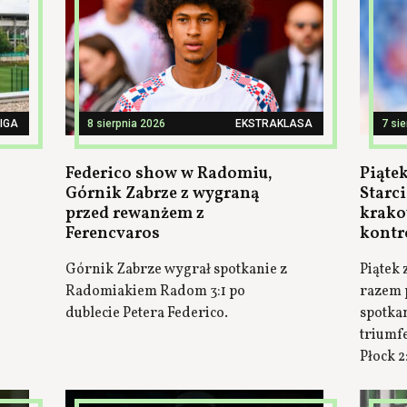
LIGA
8 sierpnia 2026
EKSTRAKLASA
7 si
Federico show w Radomiu,
Piątek
Górnik Zabrze z wygraną
Starci
przed rewanżem z
krako
Ferencvaros
kontr
Górnik Zabrze wygrał spotkanie z
Piątek 
Radomiakiem Radom 3:1 po
razem 
dublecie Petera Federico.
spotkan
triumf
Płock 2: