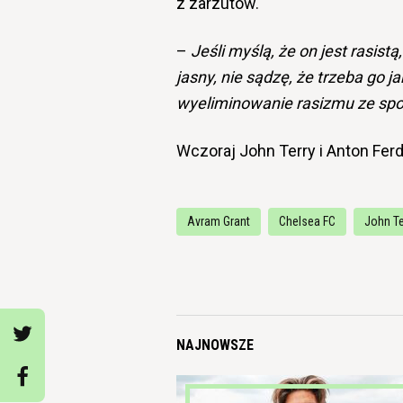
z zarzutów.
–
Jeśli
myślą, że on jest rasist
jasny, nie sądzę, że trzeba go j
wyeliminowanie rasizmu ze sp
Wczoraj John Terry i Anton Ferd
Avram Grant
Chelsea FC
John Te
NAJNOWSZE