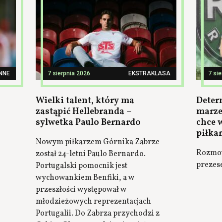
INNE
7 sierpnia 2026
EKSTRAKLASA
7 si
Wielki talent, który ma
Deter
zastąpić Hellebranda –
marze
sylwetka Paulo Bernardo
chce 
piłka
Nowym piłkarzem Górnika Zabrze
Rozmow
został 24-letni Paulo Bernardo.
prezes
Portugalski pomocnik jest
wychowankiem Benfiki, a w
przeszłości występował w
młodzieżowych reprezentacjach
Portugalii. Do Zabrza przychodzi z