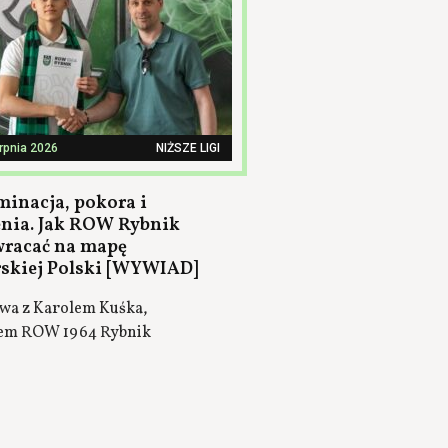
erpnia 2026
NIŻSZE LIGI
minacja, pokora i
nia. Jak ROW Rybnik
wracać na mapę
rskiej Polski [WYWIAD]
a z Karolem Kuśka,
em ROW 1964 Rybnik