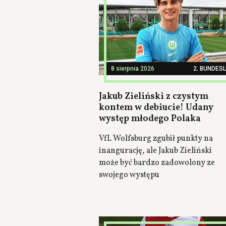
8 sierpnia 2026
2. BUNDES
Jakub Zieliński z czystym
kontem w debiucie! Udany
występ młodego Polaka
VfL Wolfsburg zgubił punkty na
inangurację, ale Jakub Zieliński
może być bardzo zadowolony ze
swojego występu