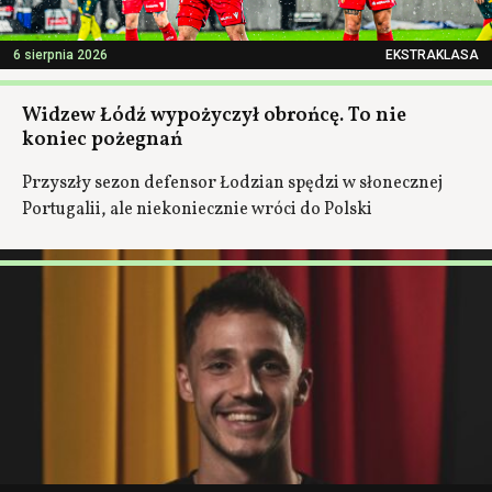
6 sierpnia 2026
EKSTRAKLASA
Widzew Łódź wypożyczył obrońcę. To nie
koniec pożegnań
Przyszły sezon defensor Łodzian spędzi w słonecznej
Portugalii, ale niekoniecznie wróci do Polski