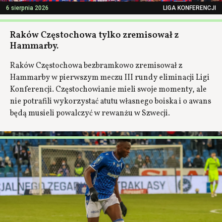
6 sierpnia 2026
LIGA KONFERENCJI
Raków Częstochowa tylko zremisował z
Hammarby.
Raków Częstochowa bezbramkowo zremisował z
Hammarby w pierwszym meczu III rundy eliminacji Ligi
Konferencji. Częstochowianie mieli swoje momenty, ale
nie potrafili wykorzystać atutu własnego boiska i o awans
będą musieli powalczyć w rewanżu w Szwecji.