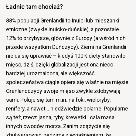
Ładnie tam chociaż?
88% populacji Grenlandii to Inuici lub mieszanki
etniczne (zwykle inuicko-duńskie), a pozostałe
12% to przybysze, głównie z Europy (a wśród nich
przede wszystkim Duńczycy). Ziemi na Grenlandii
nie da się uprawiać – kiedyś 100% diety stanowiło
mięso, dziś, dzięki globalizacji jest ona nieco
bardziej urozmaicona, ale większość
społeczeństwa ciągle opiera się właśnie na mięsie.
Grenlandczycy swoje mięso zwykle zdobywają
sami. Poluje się tam m.in. na foki, wieloryby,
renifery, a nawet… niedźwiedzie polarne. Popularne
są też, rzecz jasna, ryby, krewetki i cała masa
innych owoców morza. Zanim zdążycie się
zbulwersować, pędzimy z wyjaśnieniem, że