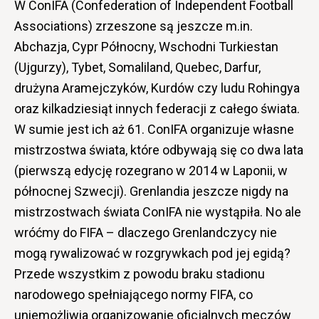
W ConIFA (Confederation of Independent Football
Associations) zrzeszone są jeszcze m.in.
Abchazja, Cypr Północny, Wschodni Turkiestan
(Ujgurzy), Tybet, Somaliland, Quebec, Darfur,
drużyna Aramejczyków, Kurdów czy ludu Rohingya
oraz kilkadziesiąt innych federacji z całego świata.
W sumie jest ich aż 61. ConIFA organizuje własne
mistrzostwa świata, które odbywają się co dwa lata
(pierwszą edycję rozegrano w 2014 w Laponii, w
północnej Szwecji). Grenlandia jeszcze nigdy na
mistrzostwach świata ConIFA nie wystąpiła. No ale
wróćmy do FIFA – dlaczego Grenlandczycy nie
mogą rywalizować w rozgrywkach pod jej egidą?
Przede wszystkim z powodu braku stadionu
narodowego spełniającego normy FIFA, co
uniemożliwia organizowanie oficjalnych meczów