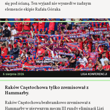
się pod ścianą. Ten wyjazd nie wyszedł w żadnym
elemencie ekipie Rafała Góraka
6 sierpnia 2026
LIGA KONFERENCJI
Raków Częstochowa tylko zremisował z
Hammarby.
Raków Częstochowa bezbramkowo zremisował z
Hammarby w pierwszym meczu III rundy eliminacji Ligi