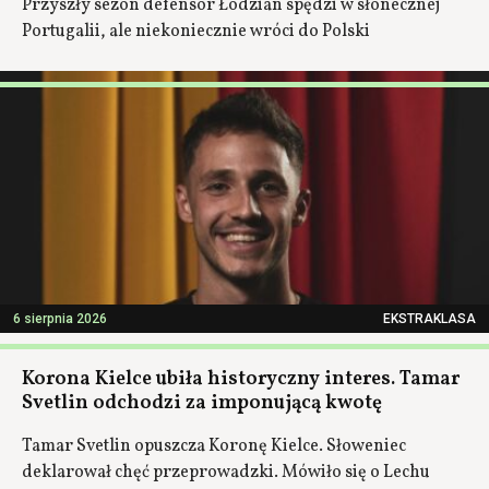
Przyszły sezon defensor Łodzian spędzi w słonecznej
Portugalii, ale niekoniecznie wróci do Polski
6 sierpnia 2026
EKSTRAKLASA
Korona Kielce ubiła historyczny interes. Tamar
Svetlin odchodzi za imponującą kwotę
Tamar Svetlin opuszcza Koronę Kielce. Słoweniec
deklarował chęć przeprowadzki. Mówiło się o Lechu