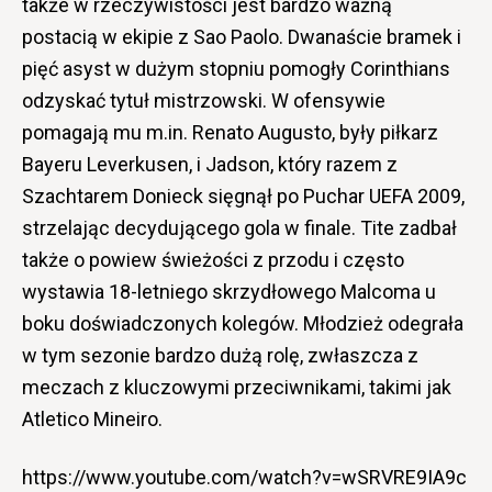
także w rzeczywistości jest bardzo ważną
postacią w ekipie z Sao Paolo. Dwanaście bramek i
pięć asyst w dużym stopniu pomogły Corinthians
odzyskać tytuł mistrzowski. W ofensywie
pomagają mu m.in. Renato Augusto, były piłkarz
Bayeru Leverkusen, i Jadson, który razem z
Szachtarem Donieck sięgnął po Puchar UEFA 2009,
strzelając decydującego gola w finale. Tite zadbał
także o powiew świeżości z przodu i często
wystawia 18-letniego skrzydłowego Malcoma u
boku doświadczonych kolegów. Młodzież odegrała
w tym sezonie bardzo dużą rolę, zwłaszcza z
meczach z kluczowymi przeciwnikami, takimi jak
Atletico Mineiro.
https://www.youtube.com/watch?v=wSRVRE9IA9c