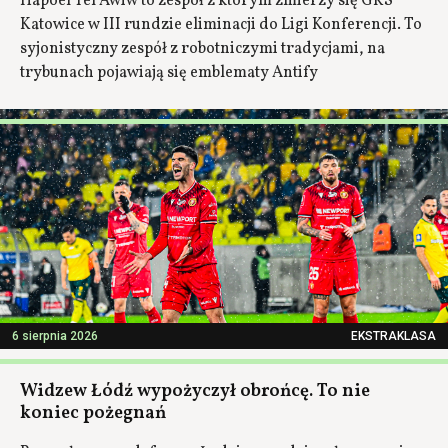
Hapoel Tel Awiw to zespół z którym zmierzy się GKS
Katowice w III rundzie eliminacji do Ligi Konferencji. To
syjonistyczny zespół z robotniczymi tradycjami, na
trybunach pojawiają się emblematy Antify
6 sierpnia 2026
EKSTRAKLASA
Widzew Łódź wypożyczył obrońcę. To nie
koniec pożegnań