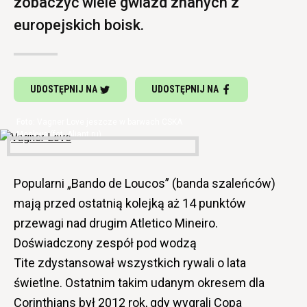
zobaczyć wiele gwiazd znanych z
europejskich boisk.
UDOSTĘPNIJ NA
UDOSTĘPNIJ NA
Vagner Love jeszcze w barwach CSKA
Moskwa (fot. Aliant.ru)
Popularni „Bando de Loucos” (banda szaleńców)
mają przed ostatnią kolejką aż 14 punktów
przewagi nad drugim Atletico Mineiro.
Doświadczony zespół pod wodzą
Tite zdystansował wszystkich rywali o lata
świetlne. Ostatnim takim udanym okresem dla
Corinthians był 2012 rok, gdy wygrali Copa