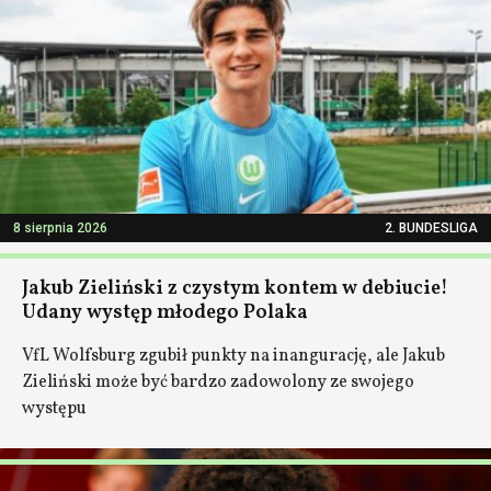
8 sierpnia 2026
2. BUNDESLIGA
Jakub Zieliński z czystym kontem w debiucie!
Udany występ młodego Polaka
VfL Wolfsburg zgubił punkty na inangurację, ale Jakub
Zieliński może być bardzo zadowolony ze swojego
występu