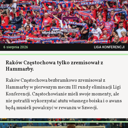
6 sierpnia 2026
LIGA KONFERENCJI
Raków Częstochowa tylko zremisował z
Hammarby.
Raków Częstochowa bezbramkowo zremisował z
Hammarby w pierwszym meczu III rundy eliminacji Ligi
Konferencji. Częstochowianie mieli swoje momenty, ale
nie potrafili wykorzystać atutu własnego boiska i o awans
będą musieli powalczyć w rewanżu w Szwecji.