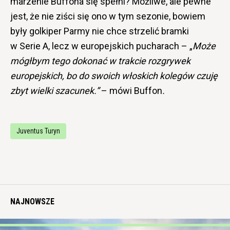
marzenie Buffona się spełni? Możliwe, ale pewne
jest, że nie ziści się ono w tym sezonie, bowiem
były golkiper Parmy nie chce strzelić bramki
w Serie A, lecz w europejskich pucharach –
„
Może
mógłbym tego dokonać w trakcie rozgrywek
europejskich, bo do swoich włoskich kolegów czuję
zbyt wielki szacunek.”
– mówi Buffon
.
Juventus Turyn
NAJNOWSZE