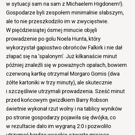
w sytuacji sam na sam z Michaelem Higdonem!).
Gospodarze byli zespołem minimalnie słabszym,
ale to nie przeszkodziło im w zwycięstwie.
W pięćdziesiątej ósmej minucie objęli
prowadzenie po golu Noela Hunta, który
wykorzystał gapiostwo obrońców Falkirk i nie dał
złapać się na 'spalonym’. Już kilkanaście minut
później znaleźli się w poważnych opałach, bowiem
czerwoną kartkę otrzymał Morgaro Gomis (dwa
żółte kartoniki w trzy minuty), ale skutecznie
i szczęśliwie utrzymali prowadzenia. Sześć minut
przed końcowym gwizdkiem Barry Robson
świetnie wykonał rzut wolny i na tablicy wyników
po stronie gospodarzy pojawiła się dwójka, co
w rezultacie dało im wygraną 2:0 i pozwoliło
utrzymać bardzo wysokie czwarte miejsce