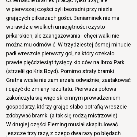
czternaście bramek (tracąc tylko trzy), ale
w pierwszej części byli bezradni przy nieźle
grających piłkarzach gości. Beniaminek nie ma
wprawdzie wielkich umiejętności czysto
piłkarskich, ale zaangażowania i chęci walki nie
można mu odmówić. W trzydziestej ósmej minucie
padł wreszcie pierwszy gol, na który czekało
prawie pięćdziesiąt tysięcy kibiców na Ibrox Park
(strzelił go Kris Boyd). Pomimo straty bramki
Gretna wcale nie zamierzała odważniej zaatakować
i dążyć do zmiany rezultatu. Pierwsza połowa
zakończyła się więc skromnym prowadzeniem
gospodarzy, którzy grając słabo potrafią wreszcie
zdobywać bramki (a tak się rodzą mistrzowie).
W drugiej części Fleming musiał skapitulować
jeszcze trzy razy, z czego dwa razy po błędach