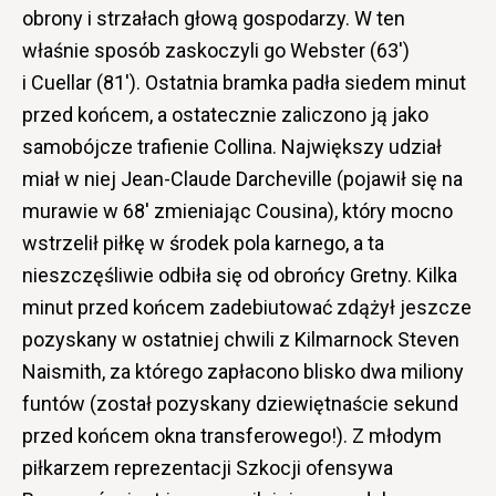
obrony i strzałach głową gospodarzy. W ten
właśnie sposób zaskoczyli go Webster (63′)
i Cuellar (81′). Ostatnia bramka padła siedem minut
przed końcem, a ostatecznie zaliczono ją jako
samobójcze trafienie Collina. Największy udział
miał w niej Jean-Claude Darcheville (pojawił się na
murawie w 68′ zmieniając Cousina), który mocno
wstrzelił piłkę w środek pola karnego, a ta
nieszczęśliwie odbiła się od obrońcy Gretny. Kilka
minut przed końcem zadebiutować zdążył jeszcze
pozyskany w ostatniej chwili z Kilmarnock Steven
Naismith, za którego zapłacono blisko dwa miliony
funtów (został pozyskany dziewiętnaście sekund
przed końcem okna transferowego!). Z młodym
piłkarzem reprezentacji Szkocji ofensywa