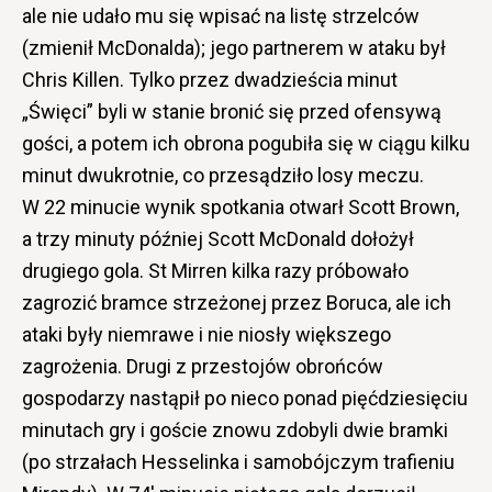
ale nie udało mu się wpisać na listę strzelców
(zmienił McDonalda); jego partnerem w ataku był
Chris Killen. Tylko przez dwadzieścia minut
„Święci” byli w stanie bronić się przed ofensywą
gości, a potem ich obrona pogubiła się w ciągu kilku
minut dwukrotnie, co przesądziło losy meczu.
W 22 minucie wynik spotkania otwarł Scott Brown,
a trzy minuty później Scott McDonald dołożył
drugiego gola. St Mirren kilka razy próbowało
zagrozić bramce strzeżonej przez Boruca, ale ich
ataki były niemrawe i nie niosły większego
zagrożenia. Drugi z przestojów obrońców
gospodarzy nastąpił po nieco ponad pięćdziesięciu
minutach gry i goście znowu zdobyli dwie bramki
(po strzałach Hesselinka i samobójczym trafieniu