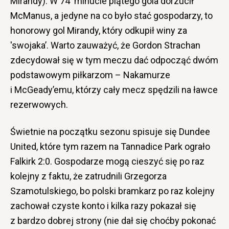
Mirandy). W 74′ minucie piątego gola dorzucił
McManus, a jedyne na co było stać gospodarzy, to
honorowy gol Mirandy, który odkupił winy za
'swojaka’. Warto zauważyć, że Gordon Strachan
zdecydował się w tym meczu dać odpocząć dwóm
podstawowym piłkarzom – Nakamurze
i McGeady’emu, którzy cały mecz spędzili na ławce
rezerwowych.
Świetnie na początku sezonu spisuje się Dundee
United, które tym razem na Tannadice Park ograło
Falkirk 2:0. Gospodarze mogą cieszyć się po raz
kolejny z faktu, że zatrudnili Grzegorza
Szamotulskiego, bo polski bramkarz po raz kolejny
zachował czyste konto i kilka razy pokazał się
z bardzo dobrej strony (nie dał się choćby pokonać