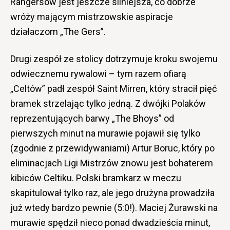
Rangersów jest jeszcze silniejsza, co dobrze
wróży mającym mistrzowskie aspiracje
działaczom „The Gers”.
Drugi zespół ze stolicy dotrzymuje kroku swojemu
odwiecznemu rywalowi – tym razem ofiarą
„Celtów” padł zespół Saint Mirren, który stracił pięć
bramek strzelając tylko jedną. Z dwójki Polaków
reprezentujących barwy „The Bhoys” od
pierwszych minut na murawie pojawił się tylko
(zgodnie z przewidywaniami) Artur Boruc, który po
eliminacjach Ligi Mistrzów znowu jest bohaterem
kibiców Celtiku. Polski bramkarz w meczu
skapitulował tylko raz, ale jego drużyna prowadziła
już wtedy bardzo pewnie (5:0!). Maciej Żurawski na
murawie spędził nieco ponad dwadzieścia minut,