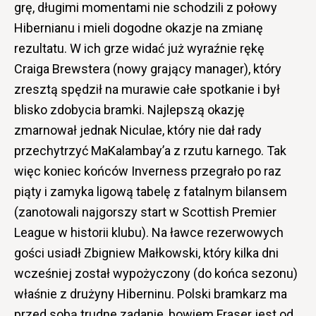
grę, długimi momentami nie schodzili z połowy
Hibernianu i mieli dogodne okazje na zmianę
rezultatu. W ich grze widać już wyraźnie rękę
Craiga Brewstera (nowy grający manager), który
zresztą spędził na murawie całe spotkanie i był
blisko zdobycia bramki. Najlepszą okazję
zmarnował jednak Niculae, który nie dał rady
przechytrzyć MaKalambay’a z rzutu karnego. Tak
więc koniec końców Inverness przegrało po raz
piąty i zamyka ligową tabelę z fatalnym bilansem
(zanotowali najgorszy start w Scottish Premier
League w historii klubu). Na ławce rezerwowych
gości usiadł Zbigniew Małkowski, który kilka dni
wcześniej został wypożyczony (do końca sezonu)
właśnie z drużyny Hiberninu. Polski bramkarz ma
przed sobą trudne zadanie, bowiem Fraser jest od