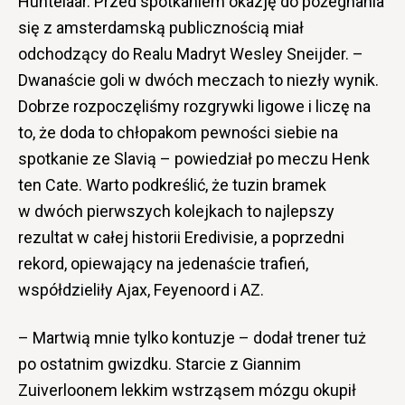
Huntelaar. Przed spotkaniem okazję do pożegnania
się z amsterdamską publicznością miał
odchodzący do Realu Madryt Wesley Sneijder. –
Dwanaście goli w dwóch meczach to niezły wynik.
Dobrze rozpoczęliśmy rozgrywki ligowe i liczę na
to, że doda to chłopakom pewności siebie na
spotkanie ze Slavią – powiedział po meczu Henk
ten Cate. Warto podkreślić, że tuzin bramek
w dwóch pierwszych kolejkach to najlepszy
rezultat w całej historii Eredivisie, a poprzedni
rekord, opiewający na jedenaście trafień,
współdzieliły Ajax, Feyenoord i AZ.
– Martwią mnie tylko kontuzje – dodał trener tuż
po ostatnim gwizdku. Starcie z Giannim
Zuiverloonem lekkim wstrząsem mózgu okupił