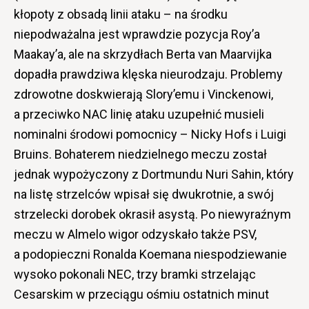
kłopoty z obsadą linii ataku – na środku
niepodważalna jest wprawdzie pozycja Roy’a
Maakay’a, ale na skrzydłach Berta van Maarvijka
dopadła prawdziwa klęska nieurodzaju. Problemy
zdrowotne doskwierają Slory’emu i Vinckenowi,
a przeciwko NAC linię ataku uzupełnić musieli
nominalni środowi pomocnicy – Nicky Hofs i Luigi
Bruins. Bohaterem niedzielnego meczu został
jednak wypożyczony z Dortmundu Nuri Sahin, który
na listę strzelców wpisał się dwukrotnie, a swój
strzelecki dorobek okrasił asystą. Po niewyraźnym
meczu w Almelo wigor odzyskało także PSV,
a podopieczni Ronalda Koemana niespodziewanie
wysoko pokonali NEC, trzy bramki strzelając
Cesarskim w przeciągu ośmiu ostatnich minut