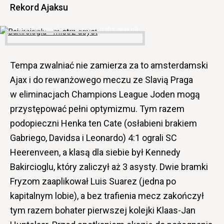
Rekord Ajaksu
Bakircioglu – mistrz asyst (fot. ajax.nl)
Tempa zwalniać nie zamierza za to amsterdamski
Ajax i do rewanżowego meczu ze Slavią Praga
w eliminacjach Champions League Joden mogą
przystępować pełni optymizmu. Tym razem
podopieczni Henka ten Cate (osłabieni brakiem
Gabriego, Davidsa i Leonardo) 4:1 ograli SC
Heerenveen, a klasą dla siebie był Kennedy
Bakircioglu, który zaliczył aż 3 asysty. Dwie bramki
Fryzom zaaplikował Luis Suarez (jedna po
kapitalnym lobie), a bez trafienia mecz zakończył
tym razem bohater pierwszej kolejki Klaas-Jan